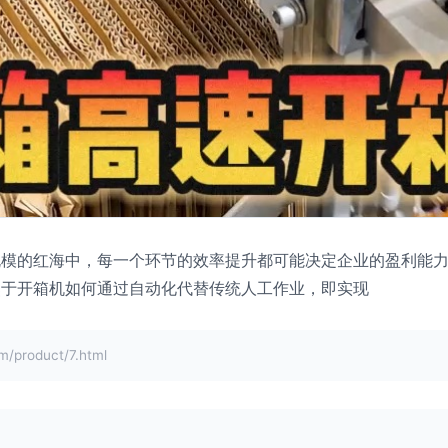
规模的红海中，每一个环节的效率提升都可能决定企业的盈利能
焦于开箱机如何通过自动化代替传统人工作业，即实现
roduct/7.html