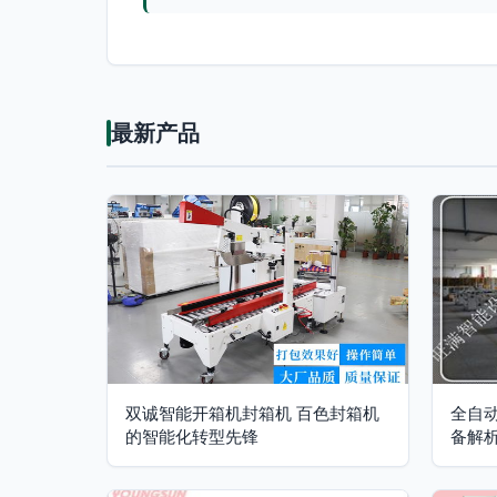
最新产品
双诚智能开箱机封箱机 百色封箱机
全自
的智能化转型先锋
备解