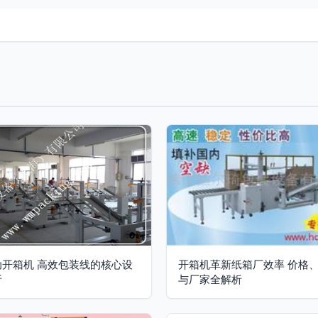
动开箱机 高效包装线的核心设
开箱机革新纸箱厂效率 价格
析
与厂家全解析