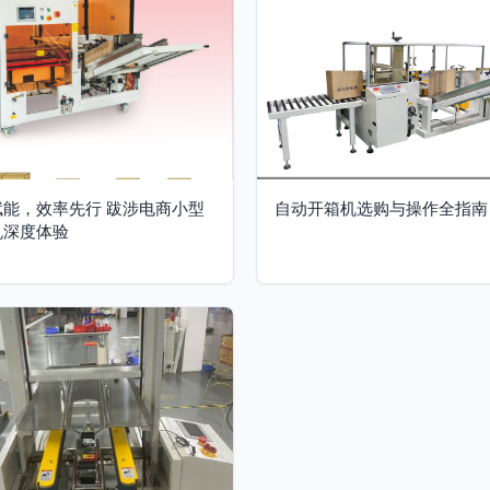
赋能，效率先行 跋涉电商小型
自动开箱机选购与操作全指南
机深度体验