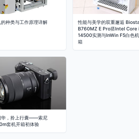
机的种类与工作原理详解
性能与美学的双重邂逅 Biosta
B760MZ E Pro搭Intel Core 
14500实测与InWin F5白色
箱
韶华，拎上行囊——索尼
00m套机开箱初体验