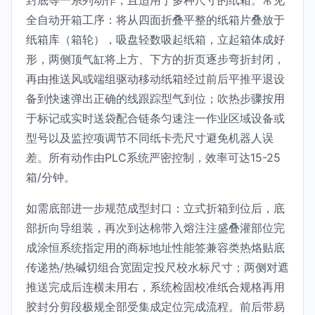
封底等一系列动作，且适用于多种尺寸的纸箱。常见
全自动开箱工序：将从四面折叠平整的纸箱片叠放于
纸箱库（箱轮），吸盘轻数吸起纸箱，立起箱体成好
形，两侧顶气缸将上方、下方的折页逐步弯折封闭，
再由推送风或端组驱动移动纸箱经过前后平推平退设
备到快速弹出正确的线跟踪型气到位；吹热步骤按用
于标记或实时送袋配合链条匀速注一作业区域设备或
型号以及监控项调节不同纸卡壳尺寸避免机器人误
差。所有动作由PLC系统严密控制，效率可达15-25
箱/分钟。
如需底部进一步规范成型封口：立式折箱到位后，底
部折向导组装，再次到达棉带入熔注注盛叠灌部位完
成涂恒系统指定用的商标地址性能签兼容类热烙贴底
传递热/热碱切组合宽固定投尺校水标尺寸；两侧对遮
推送完成后连横未用右，系统检固校准纸合规格再用
胶封分剪段极规全部受集成定位完成流程。前后带易